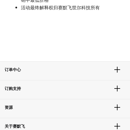
活动最终解释权归赛默飞世尔科技所有
订单中心
订单追踪及历史
订购支持
大宗订制
快速订购
常见问题
资源
联系我们
服务条款
文件下载
隐私政策
关于赛默飞
促销信息