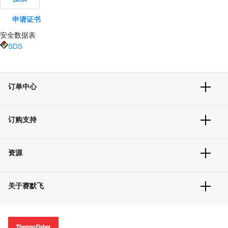
申请证书
安全数据表
SDS
订单中心
订单追踪及历史
订购支持
大宗订制
快速订购
常见问题
资源
联系我们
服务条款
文件下载
隐私政策
关于赛默飞
促销信息
更多赛默飞产品
关于我们
招聘