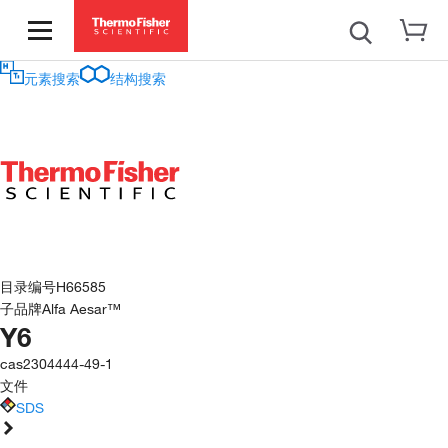
元素搜索
结构搜索
目录编号
H66585
子品牌
Alfa Aesar™
Y6
cas
2304444-49-1
文件
SDS