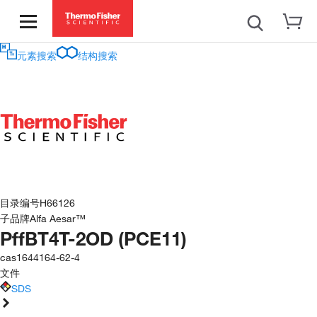
元素搜索
结构搜索
目录编号
H66126
子品牌
Alfa Aesar™
PffBT4T-2OD (PCE11)
cas
1644164-62-4
文件
SDS