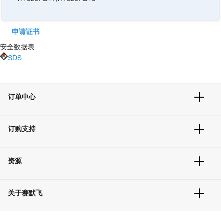
申请证书
安全数据表
SDS
订单中心
订单追踪及历史
订购支持
大宗订制
快速订购
常见问题
资源
联系我们
服务条款
文件下载
隐私政策
关于赛默飞
促销信息
更多赛默飞产品
关于我们