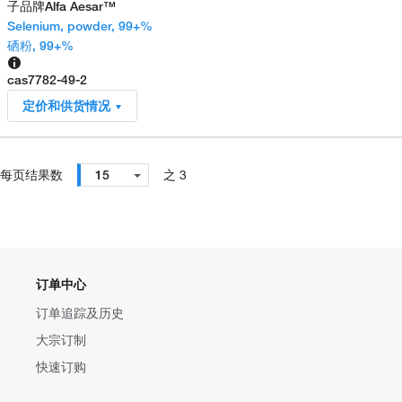
子品牌
Alfa Aesar™
Selenium, powder, 99+%
硒粉, 99+%
cas
7782-49-2
定价和供货情况
每页结果数
15
之 3
订单中心
订单追踪及历史
大宗订制
快速订购