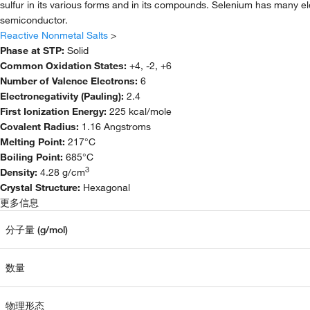
sulfur in its various forms and in its compounds. Selenium has many elec
semiconductor.
Reactive Nonmetal Salts
>
Phase at STP:
Solid
Common Oxidation States:
+4, -2, +6
Number of Valence Electrons:
6
Electronegativity (Pauling):
2.4
First Ionization Energy:
225 kcal/mole
Covalent Radius:
1.16 Angstroms
Melting Point:
217°C
Boiling Point:
685°C
3
Density:
4.28 g/cm
Crystal Structure:
Hexagonal
更多信息
分子量 (g/mol)
数量
物理形态