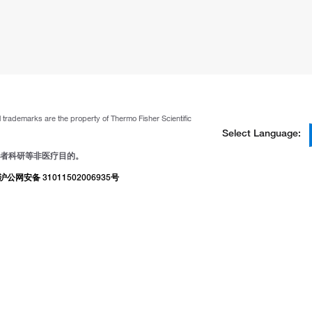
ll trademarks are the property of Thermo Fisher Scientific
Select Language:
者科研等非医疗目的。
沪公网安备 31011502006935号