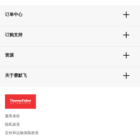
订单中心
订单追踪及历史
订购支持
大宗订制
快速订购
常见问题
资源
联系我们
服务条款
文件下载
隐私政策
关于赛默飞
促销信息
更多赛默飞产品
关于我们
招聘
投资者关系
新闻
服务条款
社会责任
隐私政策
公司证照
定价和运输保险政策