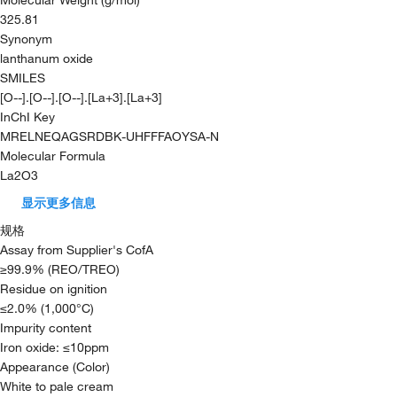
325.81
Synonym
lanthanum oxide
SMILES
[O--].[O--].[O--].[La+3].[La+3]
InChI Key
MRELNEQAGSRDBK-UHFFFAOYSA-N
Molecular Formula
La2O3
显示更多信息
规格
Assay from Supplier's CofA
≥99.9% (REO/TREO)
Residue on ignition
≤2.0% (1,000°C)
Impurity content
Iron oxide: ≤10ppm
Appearance (Color)
White to pale cream