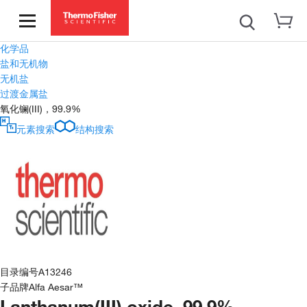
化学品
盐和无机物
无机盐
过渡金属盐
氧化镧(III)，99.9%
元素搜索
结构搜索
目录编号
A13246
子品牌
Alfa Aesar™
Lanthanum(III) oxide, 99.9%