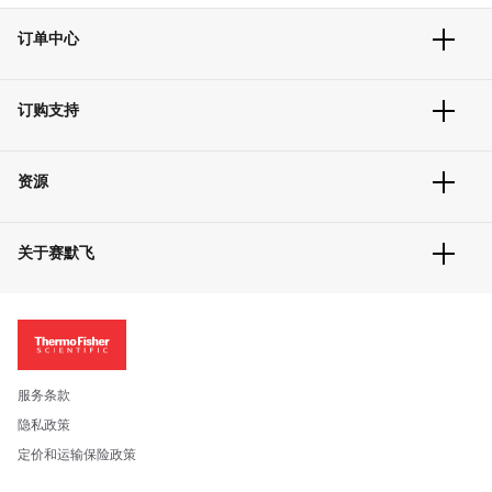
订单中心
订单追踪及历史
订购支持
大宗订制
快速订购
常见问题
资源
联系我们
服务条款
文件下载
隐私政策
关于赛默飞
促销信息
更多赛默飞产品
关于我们
招聘
投资者关系
新闻
服务条款
社会责任
隐私政策
公司证照
定价和运输保险政策