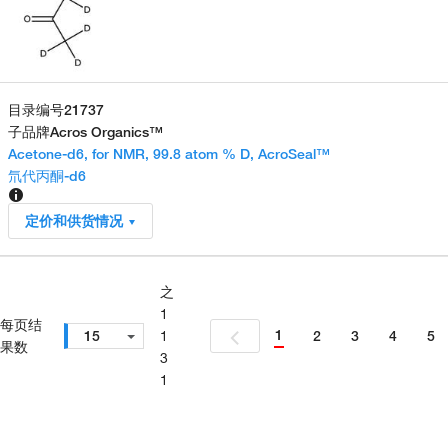
目录编号
21737
子品牌
Acros Organics™
Acetone-d6, for NMR, 99.8 atom % D, AcroSeal™
氘代丙酮-d6
定价和供货情况
之
1
每页结
1
15
1
2
3
4
5
果数
3
1